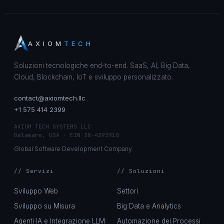
AXIOM
TECH
Soluzioni tecnologiche end-to-end. SaaS, AI, Big Data,
Cloud, Blockchain, IoT e sviluppo personalizzato.
contact@axiomtech.llc
+1 575 414 2399
AXIOM TECH SYSTEMS LLC
Delaware, USA · EIN 38-4393910
Global Software Development Company.
// Servizi
// Soluzioni
Sviluppo Web
Settori
Sviluppo su Misura
Big Data e Analytics
Agenti IA e Integrazione LLM
Automazione dei Processi