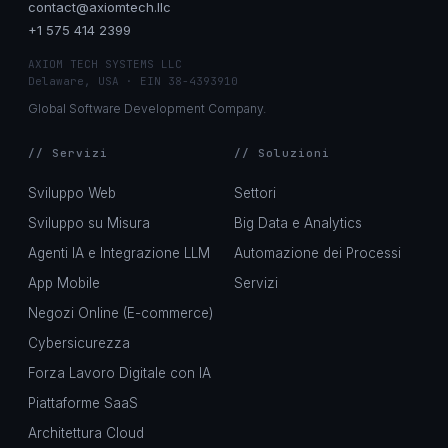
contact@axiomtech.llc
+1 575 414 2399
AXIOM TECH SYSTEMS LLC
Delaware, USA · EIN 38-4393910
Global Software Development Company.
// Servizi
// Soluzioni
Sviluppo Web
Settori
Sviluppo su Misura
Big Data e Analytics
Agenti IA e Integrazione LLM
Automazione dei Processi
App Mobile
Servizi
Negozi Online (E-commerce)
Cybersicurezza
Forza Lavoro Digitale con IA
Piattaforme SaaS
Architettura Cloud