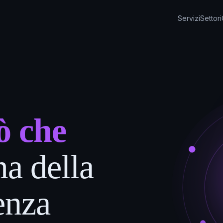
Servizi
Settori
ò che
ma della
enza