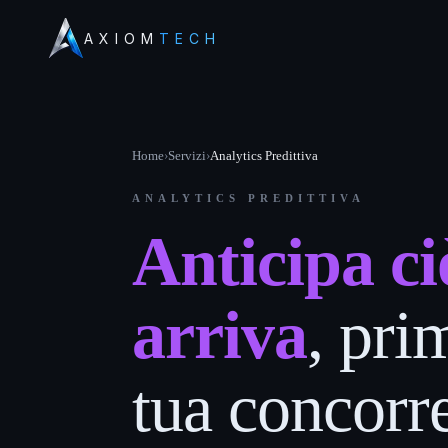
AXIOM
TECH
Home
›
Servizi
›
Analytics Predittiva
ANALYTICS PREDITTIVA
Anticipa ci
arriva
, pri
tua concorr