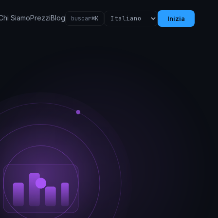
Chi Siamo
Prezzi
Blog
buscar
⌘K
Inizia