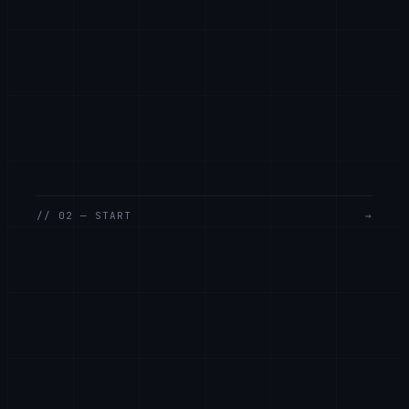
+
どのように始めればよいですか？
10
// 02 — START
→