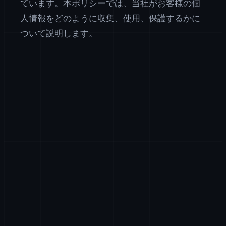
ています。本ポリシーでは、当社がお客様の個
人情報をどのように収集、使用、保護するかに
ついて説明します。
収集する情報
お問い合わせフォームの使用、サービスへの登録、ま
たは当社とのコミュニケーションの際に、お名前、メ
ールアドレス、電話番号、会社名など、お客様が直接
提供する情報を収集します。また、Cookie および類似
技術を通じて、IPアドレス、ブラウザの種類、デバイ
ス情報、利用データなどの技術情報も自動的に収集し
ます。