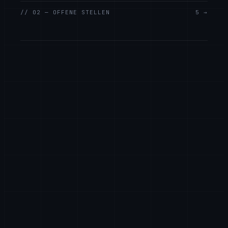
// 02 — OFFENE STELLEN
5 →
Senior Full-Stack-Entwickler
ENGINEERING
REMOTE
VOLLZEIT
KI/ML-Ingenieur
KI & BIG DATA
REMOTE
VOLLZEIT