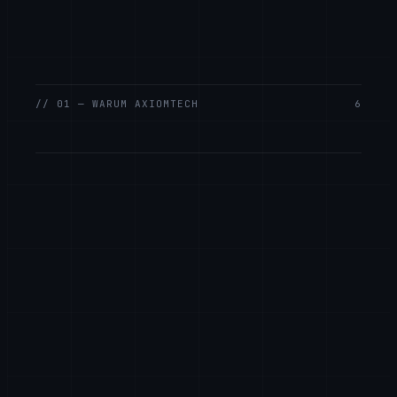
// 01 — WARUM AXIOMTECH
6