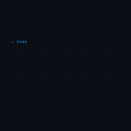
Kontakt
Bei Fragen zu diesen Bedingungen kontaktieren Sie
uns bitte unter
legal@axiomtech.llc
.
← home