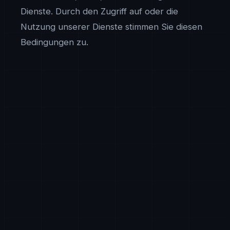
Dienste. Durch den Zugriff auf oder die
Nutzung unserer Dienste stimmen Sie diesen
Bedingungen zu.
Dienstleistungen
AxiomTech bietet Softwareentwicklungsdienste,
SaaS-Plattformen, KI-Losungen, Big-Data-Analytik,
Cloud-Architektur, Cybersicherheit, Blockchain-
Entwicklung, IoT-Losungen und verwandte
Technologieberatungsdienste an. Der spezifische
Umfang, die Ergebnisse und die Bedingungen jedes