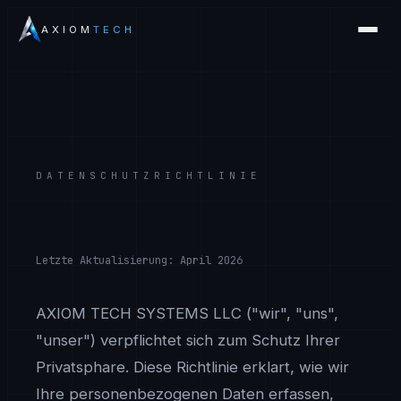
AXIOM
TECH
DATENSCHUTZRICHTLINIE
Letzte Aktualisierung: April 2026
AXIOM TECH SYSTEMS LLC ("wir", "uns",
"unser") verpflichtet sich zum Schutz Ihrer
Privatsphare. Diese Richtlinie erklart, wie wir
Ihre personenbezogenen Daten erfassen,