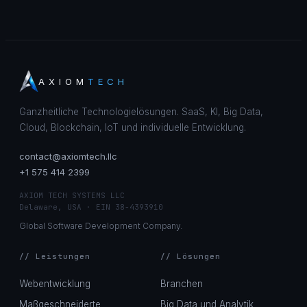
AXIOM
TECH
Ganzheitliche Technologielösungen. SaaS, KI, Big Data,
Cloud, Blockchain, IoT und individuelle Entwicklung.
contact@axiomtech.llc
+1 575 414 2399
AXIOM TECH SYSTEMS LLC
Delaware, USA · EIN 38-4393910
Global Software Development Company.
// Leistungen
// Lösungen
Webentwicklung
Branchen
Maßgeschneiderte
Big Data und Analytik