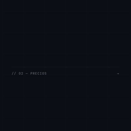
// 02 — PRECIOS
→