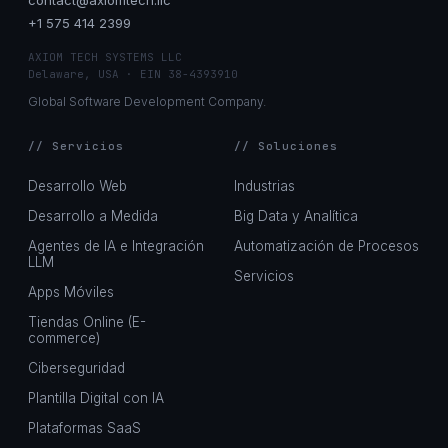
contact@axiomtech.llc
+1 575 414 2399
AXIOM TECH SYSTEMS LLC
Delaware, USA · EIN 38-4393910
Global Software Development Company.
// Servicios
// Soluciones
Desarrollo Web
Industrias
Desarrollo a Medida
Big Data y Analítica
Agentes de IA e Integración
Automatización de Procesos
LLM
Servicios
Apps Móviles
Tiendas Online (E-
commerce)
Ciberseguridad
Plantilla Digital con IA
Plataformas SaaS