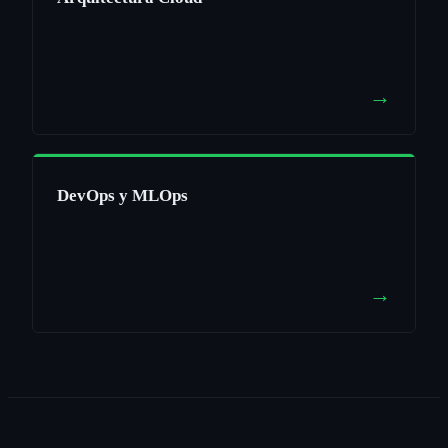
→
DevOps y MLOps
→