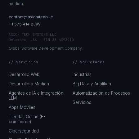
medida.
contact@axiomtech.llc
+1 575 414 2399
AXIOM TECH SYSTEMS LLC
Delaware, USA · EIN 38-4393910
Global Software Development Company.
// Servicios
// Soluciones
Desarrollo Web
Industrias
Desarrollo a Medida
Big Data y Analítica
Agentes de IA e Integración
Automatización de Procesos
LLM
Servicios
Apps Móviles
Tiendas Online (E-
commerce)
Ciberseguridad