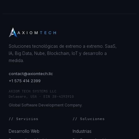
AXIOM
TECH
Soluciones tecnológicas de extremo a extremo. SaaS,
IA, Big Data, Nube, Blockchain, IoT y desarrollo a
medida.
contact@axiomtech.llc
+1 575 414 2399
AXIOM TECH SYSTEMS LLC
Delaware, USA · EIN 38-4393910
Global Software Development Company.
// Servicios
// Soluciones
Desarrollo Web
Industrias