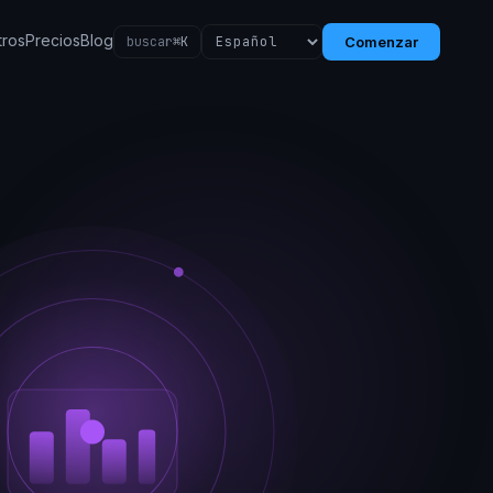
tros
Precios
Blog
buscar
⌘K
Comenzar