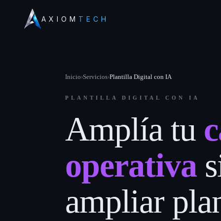
AXIOM
TECH
Inicio
›
Servicios
›
Plantilla Digital con IA
PLANTILLA DIGITAL CON IA
Amplía tu
c
operativa
s
ampliar plan