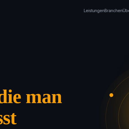
Leistungen
Branchen
Üb
die man
sst