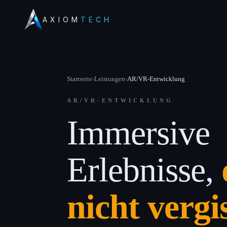
AXIOM
TECH
Startseite
›
Leistungen
›
AR/VR-Entwicklung
AR/VR-ENTWICKLUNG
Immersive
Erlebnisse,
nicht vergi