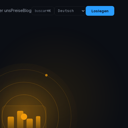
er uns
Preise
Blog
buscar
⌘K
Loslegen