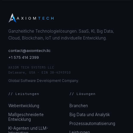
AXIOM
TECH
Ganzheitliche Technologielösungen. SaaS, KI, Big Data,
Cloud, Blockchain, IoT und individuelle Entwicklung.
contact@axiomtech.llc
+1 575 414 2399
AXIOM TECH SYSTEMS LLC
Delaware, USA · EIN 38-4393910
Global Software Development Company.
// Leistungen
// Lösungen
Webentwicklung
Branchen
Maßgeschneiderte
Big Data und Analytik
Entwicklung
Prozessautomatisierung
KI-Agenten und LLM-
Leistungen