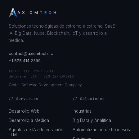
AXIOM
TECH
Soluciones tecnológicas de extremo a extremo. SaaS,
IA, Big Data, Nube, Blockchain, IoT y desarrollo a
medida.
contact@axiomtech.llc
+1 575 414 2399
AXIOM TECH SYSTEMS LLC
Delaware, USA · EIN 38-4393910
Global Software Development Company.
// Servicios
// Soluciones
Desarrollo Web
Industrias
Desarrollo a Medida
Big Data y Analítica
Agentes de IA e Integración
Automatización de Procesos
LLM