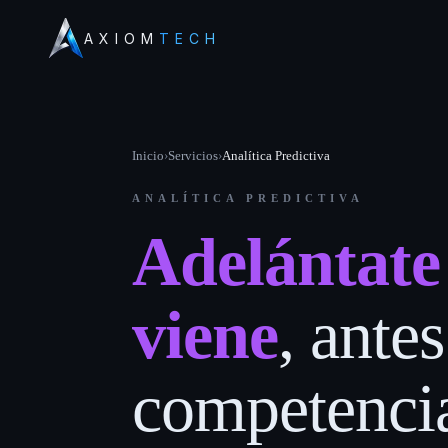
AXIOM
TECH
Inicio
›
Servicios
›
Analítica Predictiva
ANALÍTICA PREDICTIVA
Adelántate 
viene
, ante
competenci