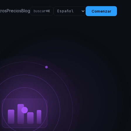
tros
Precios
Blog
buscar
⌘K
Comenzar