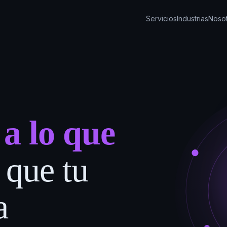
Servicios
Industrias
Noso
a lo que
s que tu
a