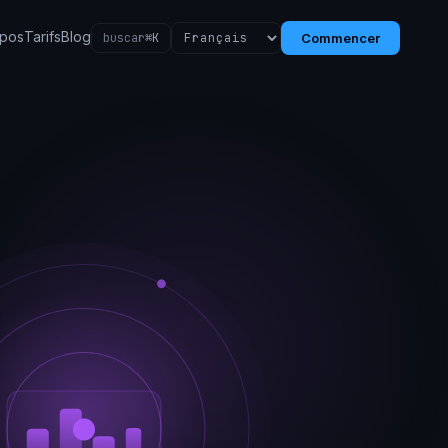
opos
Tarifs
Blog
buscar
⌘K
Commencer