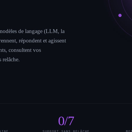
s modèles de langage (LLM, la
ennent, répondent et agissent
nts, consultent vos
 relâche.
0
/7
AINE
SUPPORT SANS RELÂCHE
MO