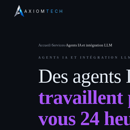
AXIOM
TECH
Accueil
›
Services
›
Agents IA et intégration LLM
AGENTS IA ET INTÉGRATION LL
Des agents 
travaillent
vous 24 heu