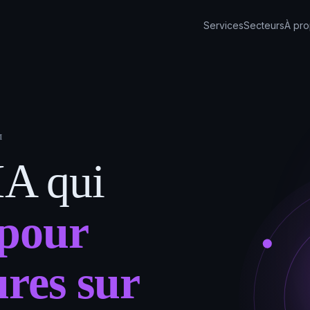
Services
Secteurs
À pr
M
IA qui
 pour
res sur