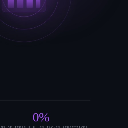
0
%
INS DE TEMPS SUR LES TÂCHES RÉPÉTITIVES