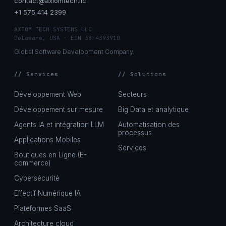
contact@axiomtech.llc
+1 575 414 2399
AXIOM TECH SYSTEMS LLC
Delaware, USA · EIN 38-4393910
Global Software Development Company.
// Services
// Solutions
Développement Web
Secteurs
Développement sur mesure
Big Data et analytique
Agents IA et intégration LLM
Automatisation des
processus
Applications Mobiles
Services
Boutiques en Ligne (E-
commerce)
Cybersécurité
Effectif Numérique IA
Plateformes SaaS
Architecture cloud