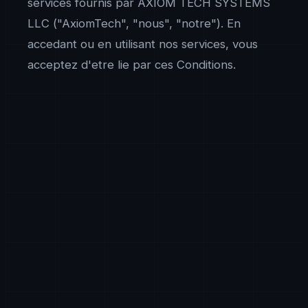
services fournis par AXIOM TECH SYSTEMS
LLC ("AxiomTech", "nous", "notre"). En
accedant ou en utilisant nos services, vous
acceptez d'etre lie par ces Conditions.
Services
AxiomTech fournit des services de developpement
logiciel, des plateformes SaaS, des solutions d'IA, de
l'analytique Big Data, de l'architecture cloud, de la
cybersecurite, du developpement blockchain, des
solutions IoT et des services de conseil
technologique connexes. La portee specifique, les