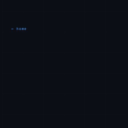
Pour toute question concernant ces Conditions,
contactez-nous a
legal@axiomtech.llc
.
← home