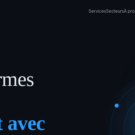
Services
Secteurs
À pr
rmes
t avec