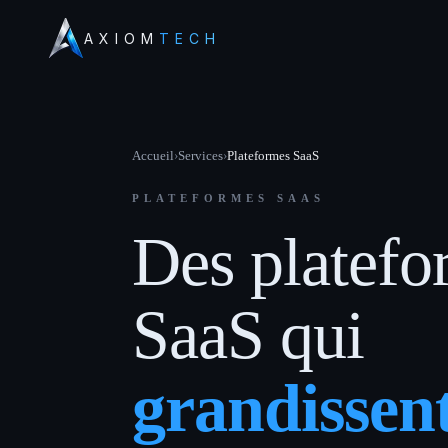
AXIOM
TECH
Accueil
›
Services
›
Plateformes SaaS
PLATEFORMES SAAS
Des platefo
SaaS qui
grandissen