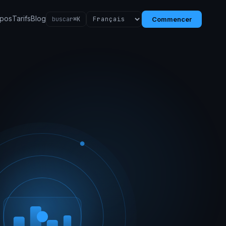
opos
Tarifs
Blog
buscar
⌘K
Commencer