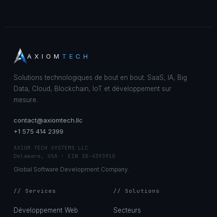
AXIOM
TECH
Solutions technologiques de bout en bout. SaaS, IA, Big
Data, Cloud, Blockchain, IoT et développement sur
mesure.
contact@axiomtech.llc
+1 575 414 2399
AXIOM TECH SYSTEMS LLC
Delaware, USA · EIN 38-4393910
Global Software Development Company.
// Services
// Solutions
Développement Web
Secteurs