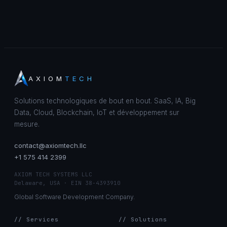
AXIOM
TECH
Solutions technologiques de bout en bout. SaaS, IA, Big
Data, Cloud, Blockchain, IoT et développement sur
mesure.
contact@axiomtech.llc
+1 575 414 2399
AXIOM TECH SYSTEMS LLC
Delaware, USA · EIN 38-4393910
Global Software Development Company.
// Services
// Solutions