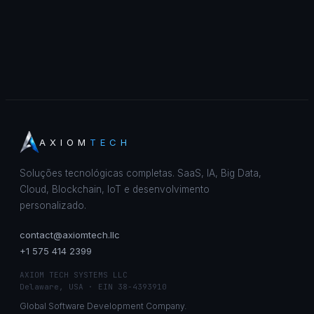
AXIOM
TECH
Soluções tecnológicas completas. SaaS, IA, Big Data,
Cloud, Blockchain, IoT e desenvolvimento
personalizado.
contact@axiomtech.llc
+1 575 414 2399
AXIOM TECH SYSTEMS LLC
Delaware, USA · EIN 38-4393910
Global Software Development Company.