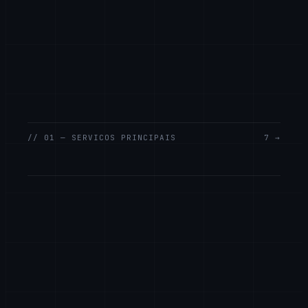
// 01 — SERVICOS PRINCIPAIS
7 →
Desenvolvimento Web
Sites corporativos, landing pages
e aplicações web sob medida:
rápidos, responsivos e otimizados
para o Google. A sua melhor
vitrine, funcionando.