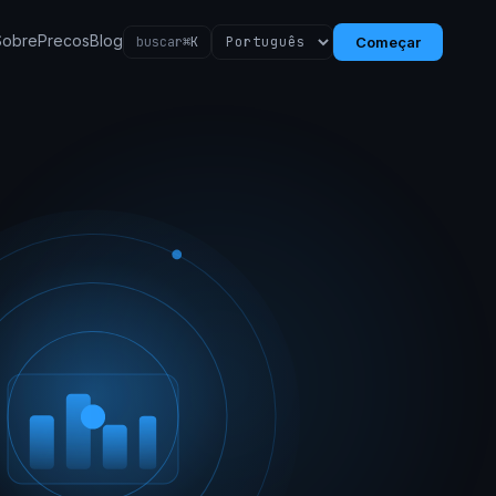
Sobre
Precos
Blog
buscar
⌘K
Começar