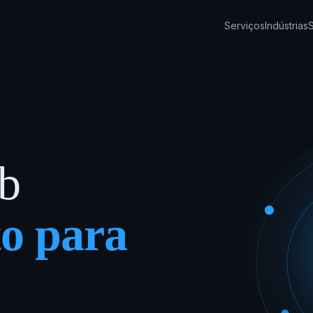
Serviços
Indústrias
ob
to para