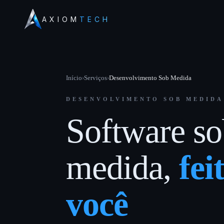
AXIOM
TECH
Início
›
Serviços
›
Desenvolvimento Sob Medida
DESENVOLVIMENTO SOB MEDIDA
Software s
medida,
fei
você