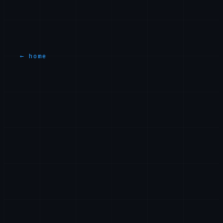
Para quaisquer perguntas sobre estes Termos, entre
em contato conosco em
legal@axiomtech.llc
.
← home