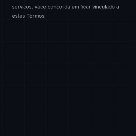
servicos, voce concorda em ficar vinculado a
estes Termos.
Servicos
A AxiomTech fornece servicos de desenvolvimento
de software, plataformas SaaS, solucoes de IA,
analitica de Big Data, arquitetura em nuvem,
ciberseguranca, desenvolvimento blockchain,
solucoes IoT e servicos de consultoria tecnologica
relacionados. O escopo especifico, entregas e
termos de cada engajamento serao detalhados em