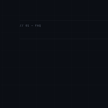
// 01 — FAQ
AxiomTech 是做什么的？
01
你们提供哪些服务？
02
一个项目的费用是多少？
03