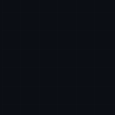
需要多久才能完成？
04
代码和产品归我所有吗？
05
你们服务哪些行业？
06
你们与其他国家和语言的企业合作吗
07
你们的工作流程是怎样的？
08
你们提供维护和支持吗？
09