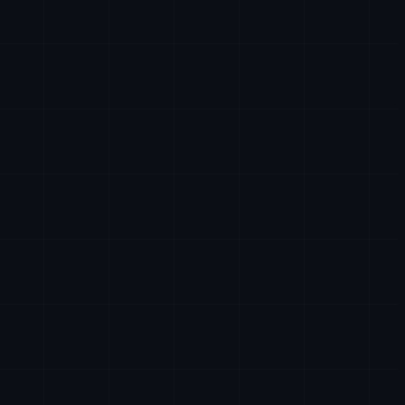
+
+
+
+
+
+