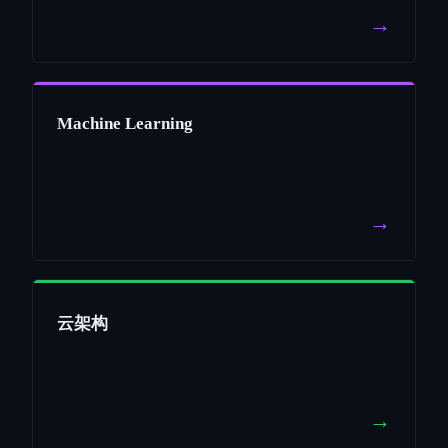
→
Machine Learning
→
云架构
→