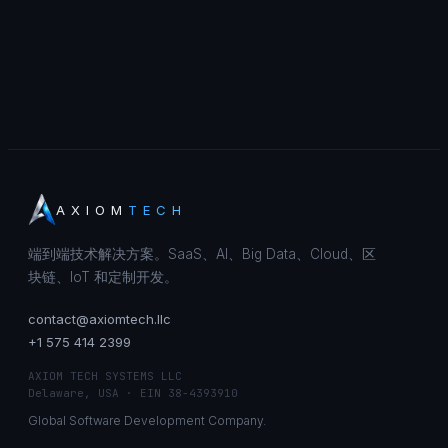
AXIOM
TECH
端到端技术解决方案。SaaS、AI、Big Data、Cloud、区
块链、IoT 和定制开发。
contact@axiomtech.llc
+1 575 414 2399
AXIOM TECH SYSTEMS LLC
Delaware, USA · EIN 38-4393910
Global Software Development Company.