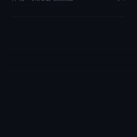
Старший Full-Stack разработчик
ИНЖЕНЕРИЯ
УДАЛЁННО
ПОЛНАЯ ЗАНЯТОСТЬ
Инженер AI/ML
ИИ И BIG DATA
УДАЛЁННО
ПОЛНАЯ ЗАНЯТОСТЬ