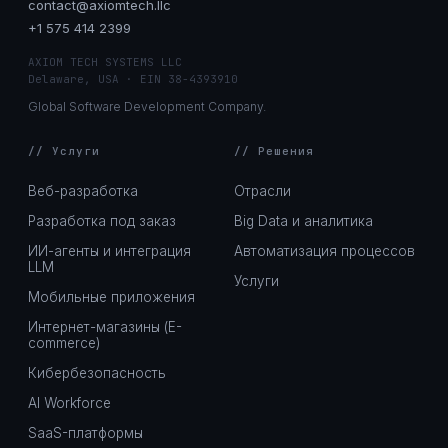
contact@axiomtech.llc
+1 575 414 2399
AXIOM TECH SYSTEMS LLC
Delaware, USA · EIN 38-4393910
Global Software Development Company.
// Услуги
// Решения
Веб-разработка
Отрасли
Разработка под заказ
Big Data и аналитика
ИИ-агенты и интеграция
Автоматизация процессов
LLM
Услуги
Мобильные приложения
Интернет-магазины (E-
commerce)
Кибербезопасность
AI Workforce
SaaS-платформы