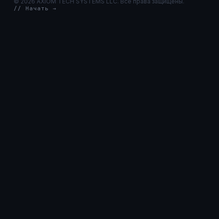
©
2026 AXIOM TECH SYSTEMS LLC. Все права защищены.
// Начать →