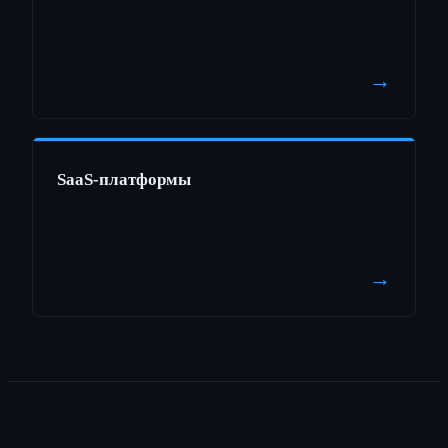
→
SaaS-платформы
→