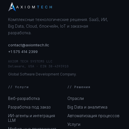
AXIOM
TECH
Комплексные технологические решения. SaaS, ИИ,
Big Data, Cloud, блокчейн, IoT и заказная
разработка.
contact@axiomtech.llc
+1 575 414 2399
AXIOM TECH SYSTEMS LLC
Delaware, USA · EIN 38-4393910
Global Software Development Company.
// Услуги
// Решения
Веб-разработка
Отрасли
Разработка под заказ
Big Data и аналитика
ИИ-агенты и интеграция
Автоматизация процессов
LLM
Услуги