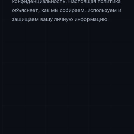
конфиденциальность. Настоящая политика
объясняет, как мы собираем, используем и
защищаем вашу личную информацию.
Информация, которую мы собираем
Мы собираем информацию, которую вы
предоставляете напрямую, такую как ваше имя,
адрес электронной почты, номер телефона и
название компании, когда вы используете нашу
контактную форму, подписываетесь на наши
услуги или общаетесь с нами. Мы также
автоматически собираем определенную