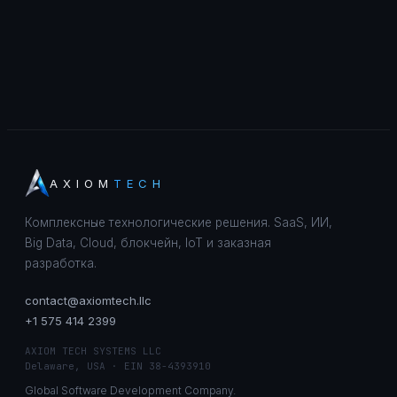
AXIOM
TECH
Комплексные технологические решения. SaaS, ИИ,
Big Data, Cloud, блокчейн, IoT и заказная
разработка.
contact@axiomtech.llc
+1 575 414 2399
AXIOM TECH SYSTEMS LLC
Delaware, USA · EIN 38-4393910
Global Software Development Company.