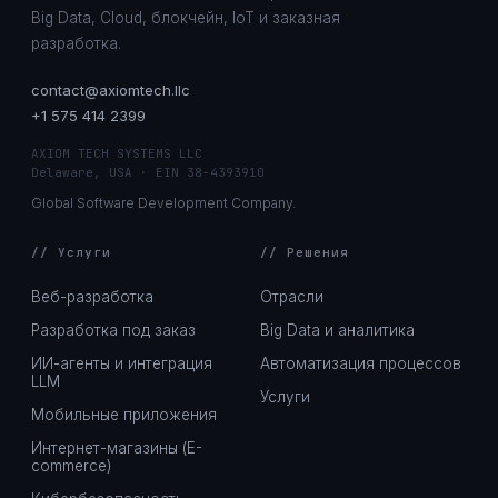
Big Data, Cloud, блокчейн, IoT и заказная
разработка.
contact@axiomtech.llc
+1 575 414 2399
AXIOM TECH SYSTEMS LLC
Delaware, USA · EIN 38-4393910
Global Software Development Company.
// Услуги
// Решения
Веб-разработка
Отрасли
Разработка под заказ
Big Data и аналитика
ИИ-агенты и интеграция
Автоматизация процессов
LLM
Услуги
Мобильные приложения
Интернет-магазины (E-
commerce)