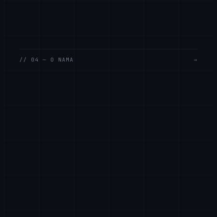
// 04 — O NAMA
→