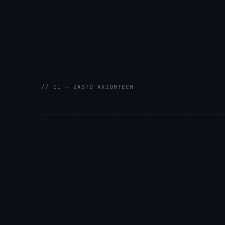
// 01 — ZASTO AXIOMTECH