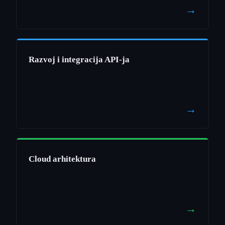
→
Razvoj i integracija API-ja
→
Cloud arhitektura
→