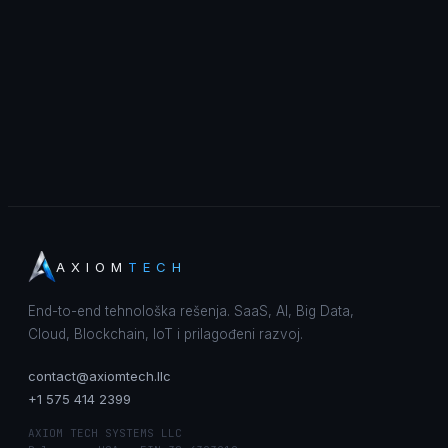
AXIOM
TECH
End-to-end tehnološka rešenja. SaaS, AI, Big Data,
Cloud, Blockchain, IoT i prilagođeni razvoj.
contact@axiomtech.llc
+1 575 414 2399
AXIOM TECH SYSTEMS LLC