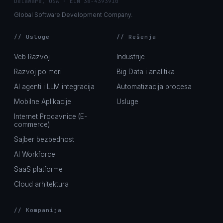
Delaware, USA · EIN 38-4393910
Global Software Development Company.
// Usluge
// Rešenja
Veb Razvoj
Industrije
Razvoj po meri
Big Data i analitika
AI agenti i LLM integracija
Automatizacija procesa
Mobilne Aplikacije
Usluge
Internet Prodavnice (E-
commerce)
Sajber bezbednost
AI Workforce
SaaS platforme
Cloud arhitektura
// Kompanija