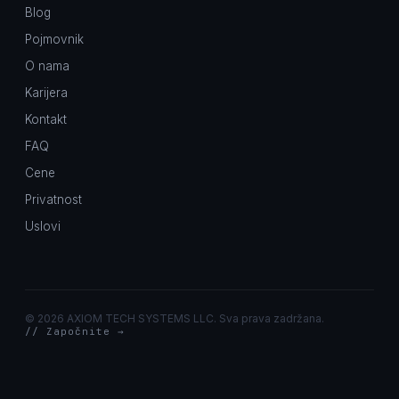
Blog
Pojmovnik
O nama
Karijera
Kontakt
FAQ
Cene
Privatnost
Uslovi
©
2026 AXIOM TECH SYSTEMS LLC. Sva prava zadržana.
// Započnite →