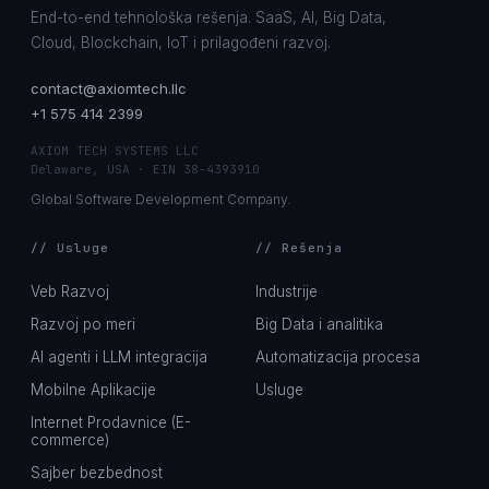
End-to-end tehnološka rešenja. SaaS, AI, Big Data,
Cloud, Blockchain, IoT i prilagođeni razvoj.
contact@axiomtech.llc
+1 575 414 2399
AXIOM TECH SYSTEMS LLC
Delaware, USA · EIN 38-4393910
Global Software Development Company.
// Usluge
// Rešenja
Veb Razvoj
Industrije
Razvoj po meri
Big Data i analitika
AI agenti i LLM integracija
Automatizacija procesa
Mobilne Aplikacije
Usluge
Internet Prodavnice (E-
commerce)
Sajber bezbednost