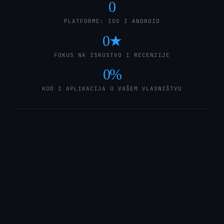
0
PLATFORME: IOS I ANDROID
0
★
FOKUS NA ISKUSTVO I RECENZIJE
0
%
KOD I APLIKACIJA U VAŠEM VLASNIŠTVU