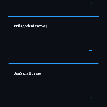
→
Prilagođeni razvoj
→
SaaS platforme
→