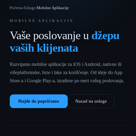
Početna
›
Usluge
›
Mobilne Aplikacije
MOBILNE APLIKACIJE
Vaše poslovanje u
džepu
vaših klijenata
Razvijamo mobilne aplikacije za iOS i Android, nativne ili
višeplatformske, brze i lake za korišćenje. Od ideje do App
Store-a i Google Play-a, izrađene po meri vašeg poslovanja.
Hajde da popričamo
Nazad na usluge