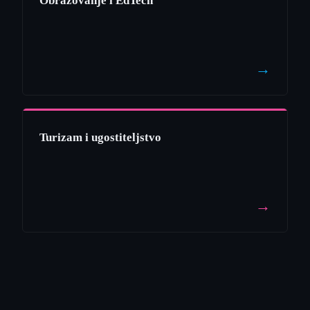
Obrazovanje i EdTech
→
Turizam i ugostiteljstvo
→