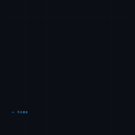
Zadrzavamo pravo da izmenimo ove Uslove u bilo
kom trenutku. Znacajne izmene ce biti saopstene
putem naseg sajta ili e-poste. Vase nastavak
koriscenja nasih usluga nakon takvih izmena
predstavlja prihvatanje azuriranih Uslova.
Kontakt
Za sva pitanja u vezi sa ovim Uslovima, kontaktirajte
nas na
legal@axiomtech.llc
.
← home