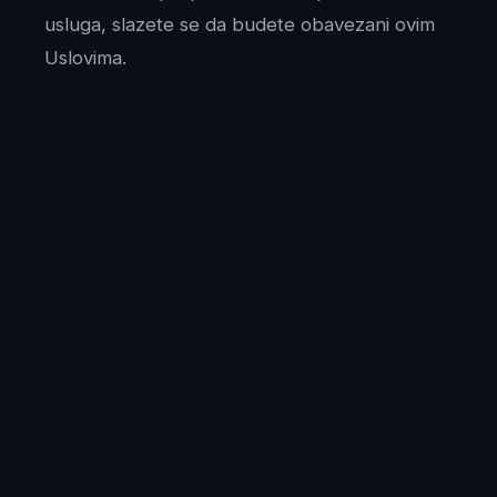
usluga, slazete se da budete obavezani ovim
Uslovima.
Usluge
AxiomTech pruza usluge razvoja softvera, SaaS
platforme, AI resenja, analitiku velikih podataka, cloud
arhitekturu, sajber bezbednost, razvoj blokcejna, IoT
resenja i povezane usluge tehnoloskog konsaltinga.
Konkretan obim, rezultati i uslovi svakog angazmana
bice detaljno opisani u posebnom ugovoru o
uslugama.