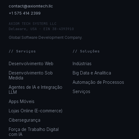
contact@axiomtech.llc
+1 575 414 2399
AXIOM TECH SYSTEMS LLC
Delaware, USA · EIN 38-4393910
Global Software Development Company.
// Serviços
// Soluções
Desenvolvimento Web
Indústrias
Desenvolvimento Sob
Big Data e Analítica
Medida
Automação de Processos
Agentes de IA e Integração
Serviços
LLM
Apps Móveis
Lojas Online (E-commerce)
Cibersegurança
Força de Trabalho Digital
com IA