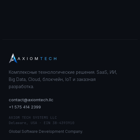
AXIOM
TECH
Комплексные технологические решения. SaaS, ИИ,
Big Data, Cloud, блокчейн, IoT и заказная
разработка.
contact@axiomtech.llc
+1 575 414 2399
AXIOM TECH SYSTEMS LLC
Delaware, USA · EIN 38-4393910
Global Software Development Company.