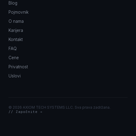
Blog
Pojmovnik
O nama
Karijera
Kontakt
FAQ
Cene
Privatnost
Uslovi
©
2026 AXIOM TECH SYSTEMS LLC. Sva prava zadržana.
// Započnite →